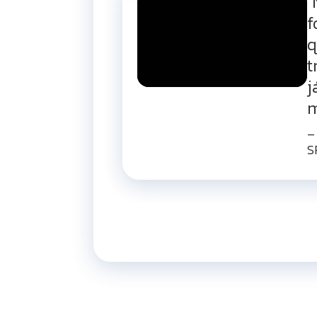
"
f
q
t
j
m
–
S