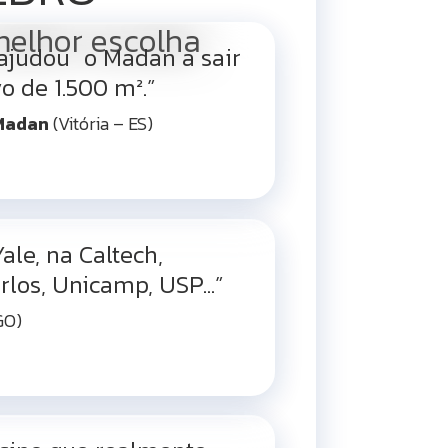
melhor escolha
 ajudou o Madan a sair
 de 1.500 m².”
 Madan
(Vitória – ES)
le, na Caltech,
los, Unicamp, USP...”
GO)