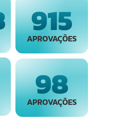
915
8
APROVAÇÕES
98
APROVAÇÕES