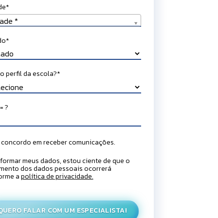
de*
de*
ade *
do*
o perfil da escola?*
= ?
 concordo em receber comunicações.
formar meus dados, estou ciente de que o
amento dos dados pessoais ocorrerá
orme a
política de privacidade.
QUERO FALAR COM UM ESPECIALISTA!