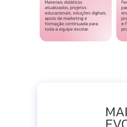
Materiais didáticos
Fe
atualizados, projetos
pa
educacionais, soluções digitais,
en
apoio de marketing e
pr
formação continuada para
e f
toda a equipe escolar.
pr
MA
EV