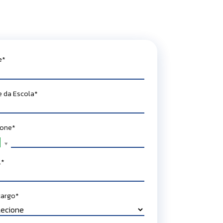
e*
 da Escola*
fone*
l*
cargo*