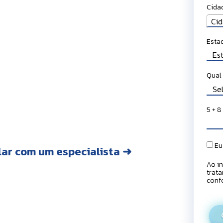
Cida
Cida
Cid
Esta
Qual 
5 + 8 
Eu
lar com um especialista ➜
Ao in
trat
conf