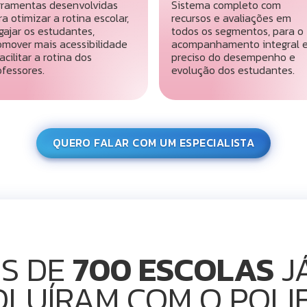
rramentas desenvolvidas
Sistema completo com
ra otimizar a rotina escolar,
recursos e avaliações em
gajar os estudantes,
todos os segmentos, para o
omover mais acessibilidade
acompanhamento integral 
acilitar a rotina dos
preciso do desempenho e
ofessores.
evolução dos estudantes.
QUERO FALAR COM UM ESPECIALISTA
IS DE
700 ESCOLAS
J
OLUÍRAM COM O POLI