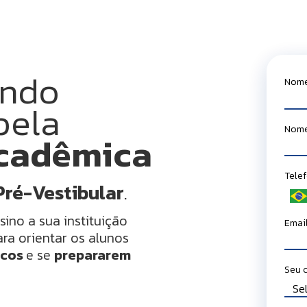
endo
Nom
pela
Nome
acadêmica
Tele
Pré-Vestibular
.
ino a sua instituição
Emai
ra orientar os alunos
icos
e se
prepararem
Seu 