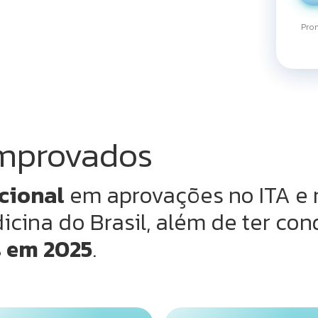
Prom
omprovados
cional
em aprovações no ITA e 
icina do Brasil, além de ter c
s em 2025
.