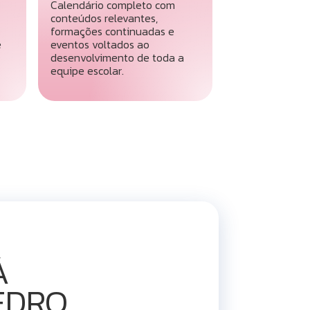
Calendário completo com
conteúdos relevantes,
formações continuadas e
e
eventos voltados ao
desenvolvimento de toda a
equipe escolar.
Á
EDRO