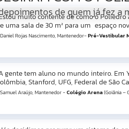
depoimentos de quem já fez a 
Estou muito contente de como o Poliedro
e uma sala de 30 m² para um espaço novo
Daniel Rojas Nascimento, Mantenedor-
Pré-Vestibular
A gente tem aluno no mundo inteiro. Em Ya
olômbia, Stanford, UFG, Federal de São Car
Samuel Araújo, Mantenedor -
Colégio Arena
(Goiânia – 